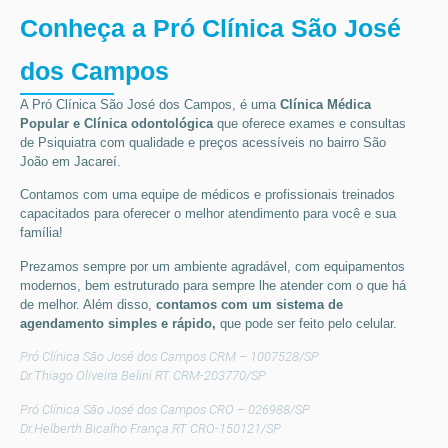
Conheça a Pró Clínica São José
dos Campos
A Pró Clínica São José dos Campos,
é uma
Clínica Médica
Popular
e Clínica odontológica
que oferece exames e consultas
de
Psiquiatra
com qualidade e preços acessíveis
no bairro São
João em Jacareí
.
Contamos com uma equipe de médicos e profissionais treinados
capacitados para oferecer o melhor atendimento para você e sua
família!
Prezamos sempre por um ambiente agradável, com equipamentos
modernos, bem estruturado para sempre lhe atender com o que há
de melhor. Além disso,
contamos com um sistema de
agendamento simples e rápido,
que pode ser feito pelo celular.
Pró Clínica São José dos Campos CRM – 1007528/SP
Dr.Thiago Oliveira Belini RT CRM-203770/SP
Pró Clínica São José dos Campos CRO – 026988/SP
Dr.Helberth Bicalho França RT CRO-150121/SP