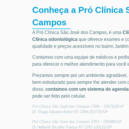
Conheça a Pró Clínica 
Campos
A Pró Clínica São José dos Campos,
é uma
Cl
Clínica odontológica
que oferece exames e c
qualidade e preços acessíveis
no bairro Jardim
Contamos com uma equipe de médicos e profiss
para oferecer o melhor atendimento para você e
Prezamos sempre por um ambiente agradável,
bem estruturado para sempre lhe atender com 
disso,
contamos com um sistema de agendam
pode ser feito pelo celular.
Pró Clínica São José dos Campos CRM – 1007528/SP
Dr.Thiago Oliveira Belini RT CRM-203770/SP
Pró Clínica São José dos Campos CRO – 026988/SP
Dr.Helberth Bicalho França RT CRO-150121/SP