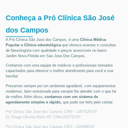
Conheça a Pró Clínica São José
dos Campos
A Pró Clínica São José dos Campos,
é uma
Clínica Médica
Popular
e Clínica odontológica
que oferece exames e consultas
de
Neurologista
com qualidade e preços acessíveis
no bairro
Jardim Nova Flórida em Sao Jose Dos Campos
.
Contamos com uma equipe de médicos e profissionais treinados
capacitados para oferecer o melhor atendimento para você e sua
família!
Prezamos sempre por um ambiente agradável, com equipamentos
modernos, bem estruturado para sempre lhe atender com o que há
de melhor. Além disso,
contamos com um sistema de
agendamento simples e rápido,
que pode ser feito pelo celular.
Pró Clínica São José dos Campos CRM – 1007528/SP
Dr.Thiago Oliveira Belini RT CRM-203770/SP
Pró Clínica São José dos Campos CRO – 026988/SP