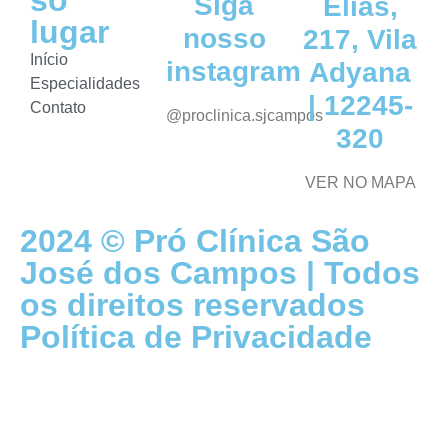
Siga
Elias,
lugar
nosso
217, Vila
Início
instagram
Adyana
Especialidades
| 12245-
Contato
@proclinica.sjcampos
320
VER NO MAPA
2024 © Pró Clínica São
José dos Campos | Todos
os direitos reservados
Política de Privacidade