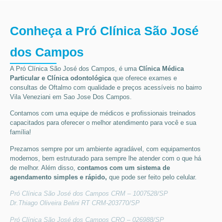
Conheça a Pró Clínica São José
dos Campos
A Pró Clínica São José dos Campos,
é uma
Clínica Médica
Particular
e Clínica odontológica
que oferece exames e
consultas de
Oftalmo
com qualidade e preços acessíveis
no bairro
Vila Veneziani em Sao Jose Dos Campos
.
Contamos com uma equipe de médicos e profissionais treinados
capacitados para oferecer o melhor atendimento para você e sua
família!
Prezamos sempre por um ambiente agradável, com equipamentos
modernos, bem estruturado para sempre lhe atender com o que há
de melhor. Além disso,
contamos com um sistema de
agendamento simples e rápido,
que pode ser feito pelo celular.
Pró Clínica São José dos Campos CRM – 1007528/SP
Dr.Thiago Oliveira Belini RT CRM-203770/SP
Pró Clínica São José dos Campos CRO – 026988/SP