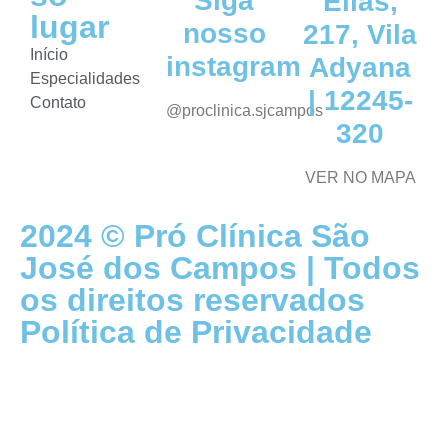
Siga
Elias,
lugar
nosso
217, Vila
Início
instagram
Adyana
Especialidades
| 12245-
Contato
@proclinica.sjcampos
320
VER NO MAPA
2024 © Pró Clínica São
José dos Campos | Todos
os direitos reservados
Política de Privacidade