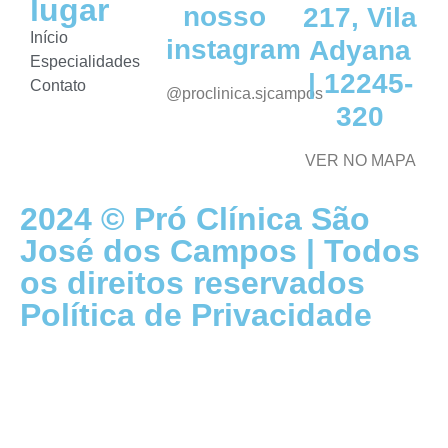
lugar
nosso
217, Vila
Início
instagram
Adyana
Especialidades
| 12245-
Contato
@proclinica.sjcampos
320
VER NO MAPA
2024 © Pró Clínica São
José dos Campos | Todos
os direitos reservados
Política de Privacidade