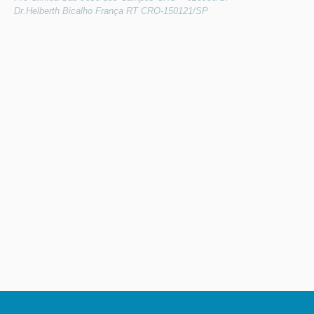
Dr.Helberth Bicalho França RT CRO-150121/SP