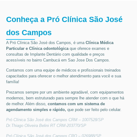
Conheça a Pró Clínica São José
dos Campos
A Pró Clínica São José dos Campos,
é uma
Clínica Médica
Particular
e Clínica odontológica
que oferece exames e
consultas de
Implante Dentário
com qualidade e preços
acessíveis
no bairro Cambucá em Sao Jose Dos Campos
.
Contamos com uma equipe de médicos e profissionais treinados
capacitados para oferecer o melhor atendimento para você e sua
família!
Prezamos sempre por um ambiente agradável, com equipamentos
modernos, bem estruturado para sempre lhe atender com o que há
de melhor. Além disso,
contamos com um sistema de
agendamento simples e rápido,
que pode ser feito pelo celular.
Pró Clínica São José dos Campos CRM – 1007528/SP
Dr.Thiago Oliveira Belini RT CRM-203770/SP
Pró Clínica São José dos Campos CRO – 026988/SP