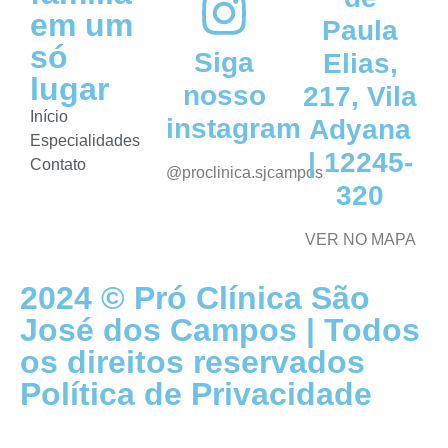
em um
Paula
só
Siga
Elias,
lugar
nosso
217, Vila
Início
instagram
Adyana
Especialidades
| 12245-
Contato
@proclinica.sjcampos
320
VER NO MAPA
2024 © Pró Clínica São
José dos Campos | Todos
os direitos reservados
Política de Privacidade