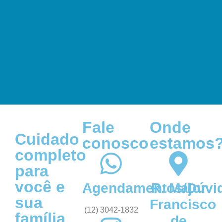
Fale
Onde
Cuidado
conosco
estamos
completo
para
você e
Agendamentos/Dúvi
R. Major
sua
Francisco
(12) 3042-1832
família
de