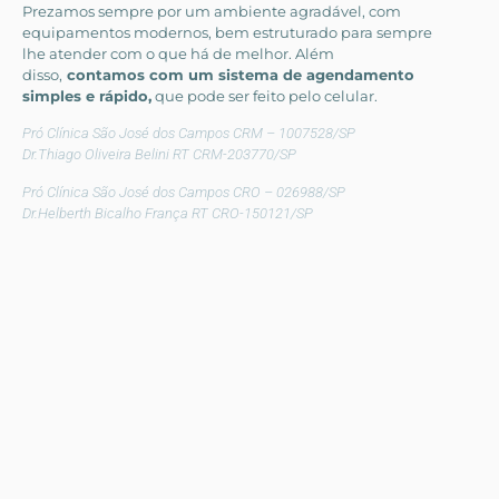
Prezamos sempre por um ambiente agradável, com
equipamentos modernos, bem estruturado para sempre
lhe atender com o que há de melhor. Além
disso,
contamos com um sistema de agendamento
simples e rápido,
que pode ser feito pelo celular.
Pró Clínica São José dos Campos CRM – 1007528/SP
Dr.Thiago Oliveira Belini RT CRM-203770/SP
Pró Clínica São José dos Campos CRO – 026988/SP
Dr.Helberth Bicalho França RT CRO-150121/SP