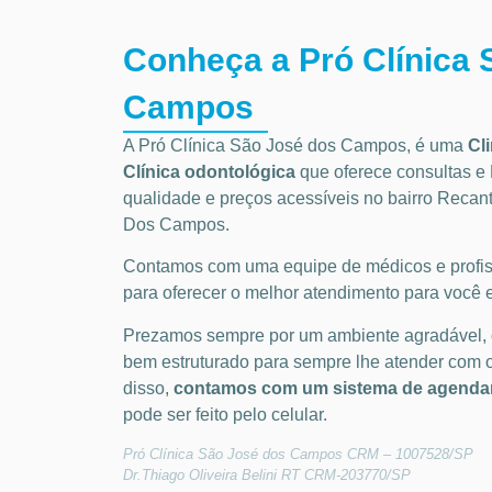
Conheça a Pró Clínica 
Campos
A Pró Clínica São José dos Campos,
é uma
Cl
Clínica odontológica
que oferece consultas e
qualidade e preços acessíveis
no bairro Recan
Dos Campos
.
Contamos com uma equipe de médicos e profiss
para oferecer o melhor atendimento para você e
Prezamos sempre por um ambiente agradável,
bem estruturado para sempre lhe atender com 
disso,
contamos com um sistema de agendam
pode ser feito pelo celular.
Pró Clínica São José dos Campos CRM – 1007528/SP
Dr.Thiago Oliveira Belini RT CRM-203770/SP