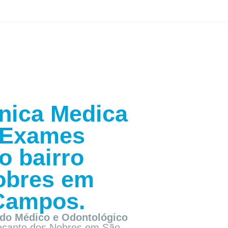
nica Medica
Exames
o bairro
obres em
Campos.
do Médico e Odontológico
Recanto dos Nobres em São