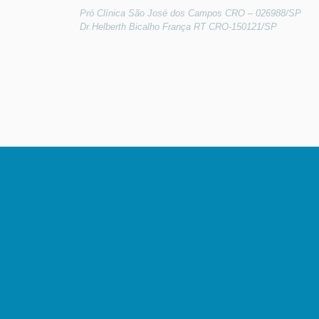
Pró Clínica São José dos Campos CRO – 026988/SP
Dr.Helberth Bicalho França RT CRO-150121/SP