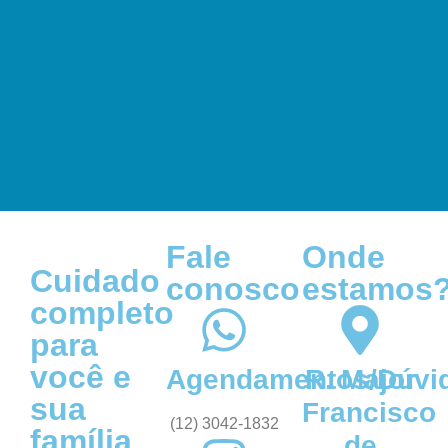
Fale
Onde
Cuidado
conosco
estamos
completo
para
você e
Agendamentos/Dúvi
R. Major
sua
Francisco
(12) 3042-1832
família
de