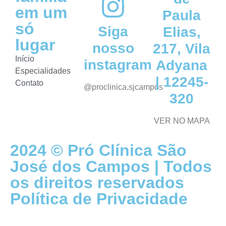
em um
Paula
só
Siga
Elias,
lugar
nosso
217, Vila
Início
instagram
Adyana
Especialidades
| 12245-
Contato
@proclinica.sjcampos
320
VER NO MAPA
2024 © Pró Clínica São
José dos Campos | Todos
os direitos reservados
Política de Privacidade