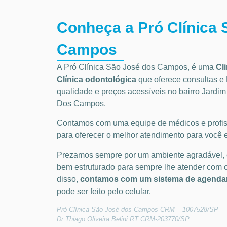
Conheça a Pró Clínica 
Campos
A Pró Clínica São José dos Campos,
é uma
Cl
Clínica odontológica
que oferece consultas e
qualidade e preços acessíveis
no bairro Jard
Dos Campos
.
Contamos com uma equipe de médicos e profiss
para oferecer o melhor atendimento para você e
Prezamos sempre por um ambiente agradável,
bem estruturado para sempre lhe atender com 
disso,
contamos com um sistema de agendam
pode ser feito pelo celular.
Pró Clínica São José dos Campos CRM – 1007528/SP
Dr.Thiago Oliveira Belini RT CRM-203770/SP