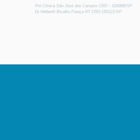
Pró Clínica São José dos Campos CRO – 026988/SP
Dr.Helberth Bicalho França RT CRO-150121/SP