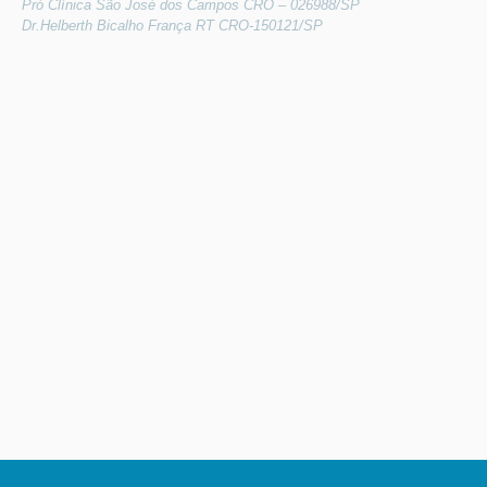
Pró Clínica São José dos Campos CRO – 026988/SP
Dr.Helberth Bicalho França RT CRO-150121/SP