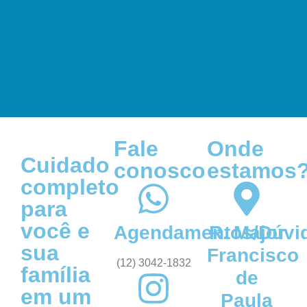
Fale
Onde
Cuidado
conosco
estamos
completo
para
você e
Agendamentos/Dúvi
R. Major
sua
Francisco
(12) 3042-1832
família
de
em um
Paula