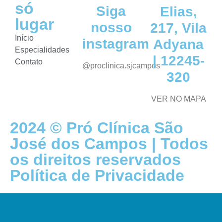
só
Siga
Elias,
lugar
nosso
217, Vila
Início
instagram
Adyana
Especialidades
| 12245-
Contato
@proclinica.sjcampos
320
VER NO MAPA
2024 © Pró Clínica São
José dos Campos | Todos
os direitos reservados
Política de Privacidade