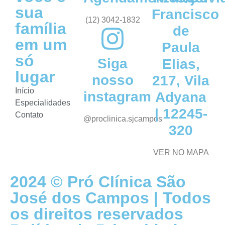
sua
Francisco
(12) 3042-1832
família
de
em um
Paula
só
Siga
Elias,
lugar
nosso
217, Vila
Início
instagram
Adyana
Especialidades
| 12245-
Contato
@proclinica.sjcampos
320
VER NO MAPA
2024 © Pró Clínica São
José dos Campos | Todos
os direitos reservados