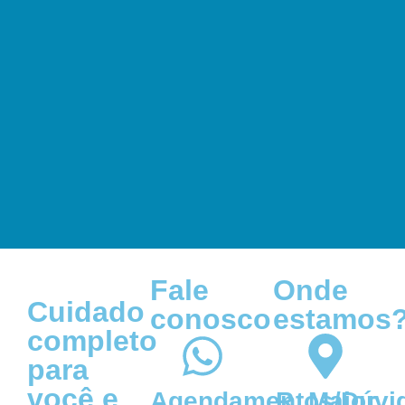
Fale
Onde
Cuidado
conosco
estamos
completo
para
você e
Agendamentos/Dúvi
R. Major