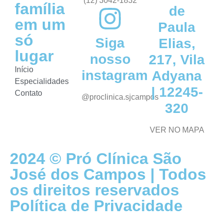
(12) 3042-1832
família
de
em um
Paula
só
Siga
Elias,
lugar
nosso
217, Vila
Início
instagram
Adyana
Especialidades
| 12245-
Contato
@proclinica.sjcampos
320
VER NO MAPA
2024 © Pró Clínica São
José dos Campos | Todos
os direitos reservados
Política de Privacidade