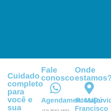
Fale
Onde
Cuidado
conosco
estamos
completo
para
você e
Agendamentos/Dúvi
R. Major
sua
Francisco