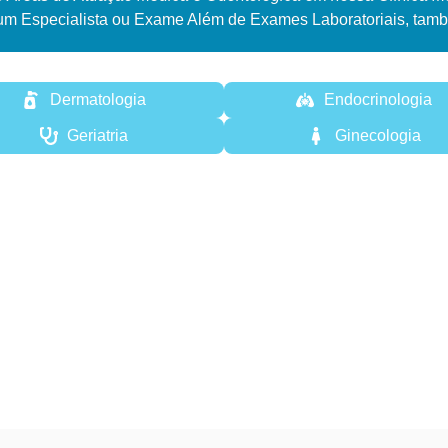
um Especialista ou Exame Além de Exames Laboratoriais, tamb
Dermatologia
Endocrinologia
Geriatria
Ginecologia