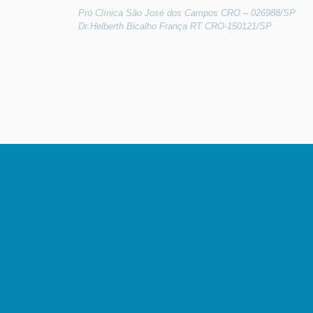
Pró Clínica São José dos Campos CRO – 026988/SP
Dr.Helberth Bicalho França RT CRO-150121/SP