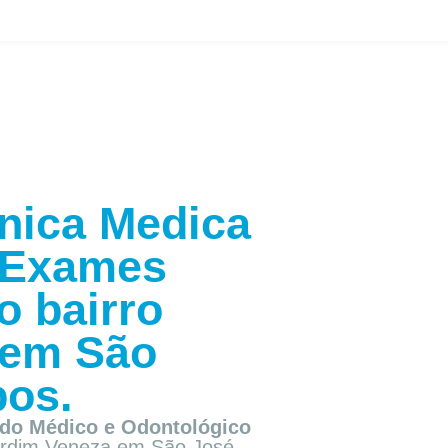
nica Medica
Exames
o bairro
 em São
os.
do Médico e Odontológico
Jardim Veneza em São José