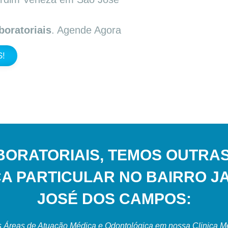
oratoriais
. Agende Agora
!
BORATORIAIS, TEMOS OUTRAS
CA PARTICULAR NO BAIRRO J
JOSÉ DOS CAMPOS:
 Áreas de Atuação Médica e Odontológica em nossa Clinica Med