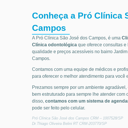
Conheça a Pró Clínica 
Campos
A Pró Clínica São José dos Campos,
é uma
Cl
Clínica odontológica
que oferece consultas e
qualidade e preços acessíveis
no bairro Jardi
Campos
.
Contamos com uma equipe de médicos e profiss
para oferecer o melhor atendimento para você e
Prezamos sempre por um ambiente agradável,
bem estruturado para sempre lhe atender com 
disso,
contamos com um sistema de agendam
pode ser feito pelo celular.
Pró Clínica São José dos Campos CRM – 1007528/SP
Dr.Thiago Oliveira Belini RT CRM-203770/SP