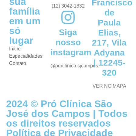
sua
Francisco
(12) 3042-1832
família
de
em um
Paula
só
Siga
Elias,
lugar
nosso
217, Vila
Início
instagram
Adyana
Especialidades
| 12245-
Contato
@proclinica.sjcampos
320
VER NO MAPA
2024 © Pró Clínica São
José dos Campos | Todos
os direitos reservados
Política de Privacidade