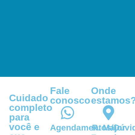
Fale
Onde
Cuidado
conosco
estamos
completo
para
você e
Agendamentos/Dúvi
R. Major