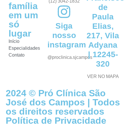
(12) 3042-1832
família
de
em um
Paula
só
Siga
Elias,
lugar
nosso
217, Vila
Início
instagram
Adyana
Especialidades
| 12245-
Contato
@proclinica.sjcampos
320
VER NO MAPA
2024 © Pró Clínica São
José dos Campos | Todos
os direitos reservados
Política de Privacidade