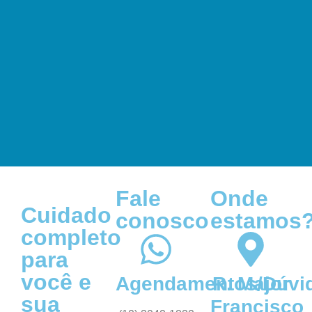
Fale
Onde
Cuidado
conosco
estamos
completo
para
você e
Agendamentos/Dúvi
R. Major
sua
Francisco