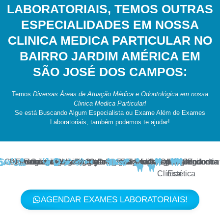
LABORATORIAIS, TEMOS OUTRAS
ESPECIALIDADES EM NOSSA
CLINICA MEDICA PARTICULAR NO
BAIRRO JARDIM AMÉRICA EM
SÃO JOSÉ DOS CAMPOS:
Temos
Diversas Áreas de Atuação Médica e Odontológica em nossa
Clinica Medica Particular!
Se está Buscando Algum Especialista ou Exame Além de Exames
Laboratoriais, também podemos te ajudar!
Cardiologia
Dermatologia
Endocrinologia
Fonoaudiologia
Gastroenterologia
Geriatria
Ginecologia
Neurologia
Reumatologia
Nutrição
Oftalmologia
Otorrinolaringologia
Ortopedia
Pediatria
Psicologia
Psiquiatria
Proctologia
Urologia
Odontologia
Odontologia
Implantodontia
Ortodontia
Endodont
Clínica
Estética
AGENDAR EXAMES LABORATORIAIS!