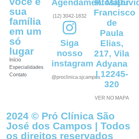
você e
Agendamentos/Dúvi
R. Major
sua
Francisco
(12) 3042-1832
família
de
em um
Paula
só
Siga
Elias,
lugar
nosso
217, Vila
Início
instagram
Adyana
Especialidades
| 12245-
Contato
@proclinica.sjcampos
320
VER NO MAPA
2024 © Pró Clínica São
José dos Campos | Todos
os direitos reservados