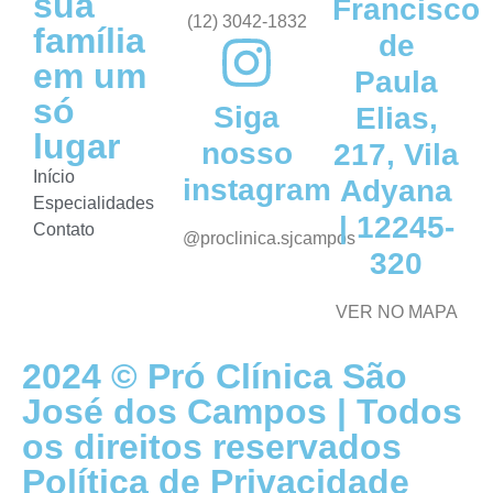
sua
Francisco
(12) 3042-1832
família
de
em um
Paula
só
Siga
Elias,
lugar
nosso
217, Vila
Início
instagram
Adyana
Especialidades
| 12245-
Contato
@proclinica.sjcampos
320
VER NO MAPA
2024 © Pró Clínica São
José dos Campos | Todos
os direitos reservados
Política de Privacidade