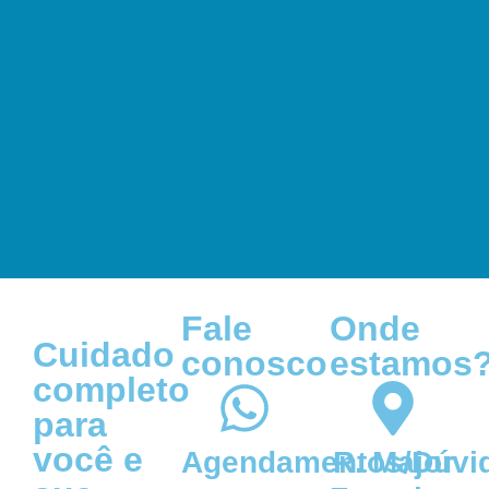
Fale
Onde
Cuidado
conosco
estamos
completo
para
você e
Agendamentos/Dúvi
R. Major