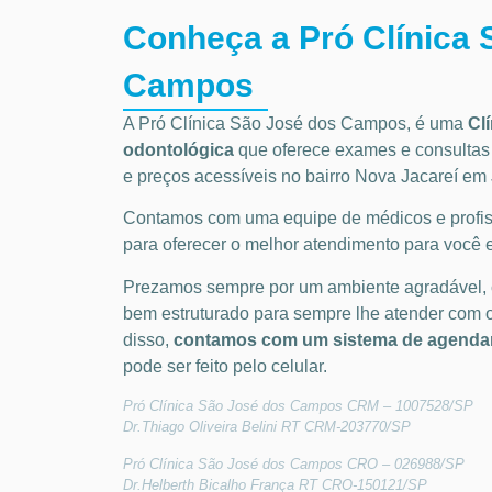
Conheça a Pró Clínica 
Campos
A Pró Clínica São José dos Campos,
é uma
Cl
odontológica
que oferece exames e consulta
e preços acessíveis
no bairro Nova Jacareí em 
Contamos com uma equipe de médicos e profiss
para oferecer o melhor atendimento para você e
Prezamos sempre por um ambiente agradável,
bem estruturado para sempre lhe atender com 
disso,
contamos com um sistema de agendam
pode ser feito pelo celular.
Pró Clínica São José dos Campos CRM – 1007528/SP
Dr.Thiago Oliveira Belini RT CRM-203770/SP
Pró Clínica São José dos Campos CRO – 026988/SP
Dr.Helberth Bicalho França RT CRO-150121/SP