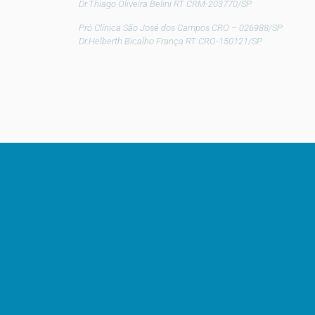
Dr.Thiago Oliveira Belini RT CRM-203770/SP
Pró Clínica São José dos Campos CRO – 026988/SP
Dr.Helberth Bicalho França RT CRO-150121/SP