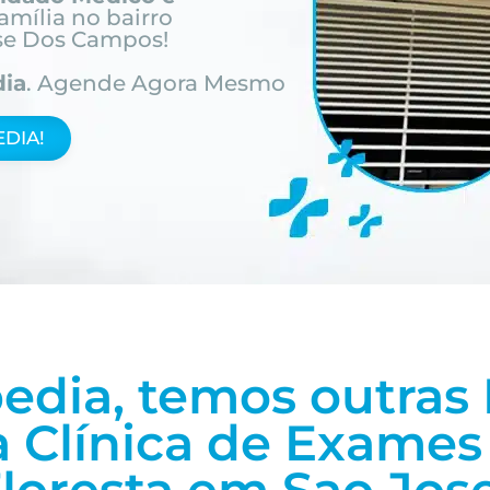
amília
no bairro
se Dos Campos!
dia
. Agende Agora Mesmo
DIA!
edia, temos outras 
 Clínica de Exames 
loresta em Sao Jos