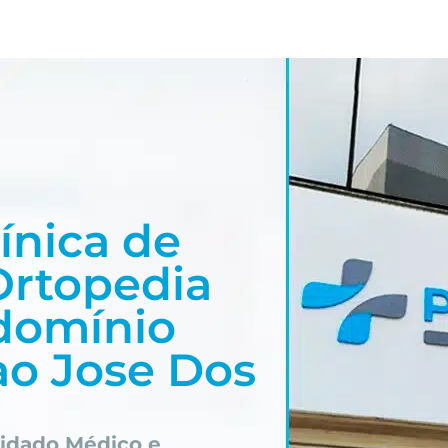
ínica de
Ortopedia
omínio
ao Jose Dos
idado Médico e